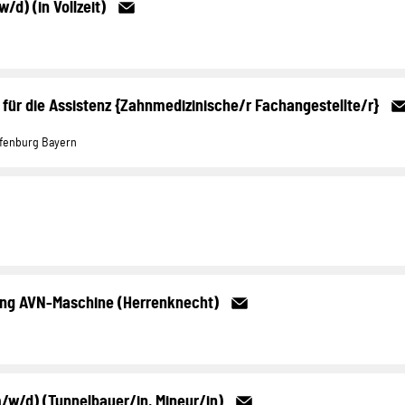
/d) (in Vollzeit)
ür die Assistenz {Zahnmedizinische/r Fachangestellte/r}
ffenburg Bayern
ing AVN-Maschine (Herrenknecht)
m/w/d) (Tunnelbauer/in, Mineur/in)