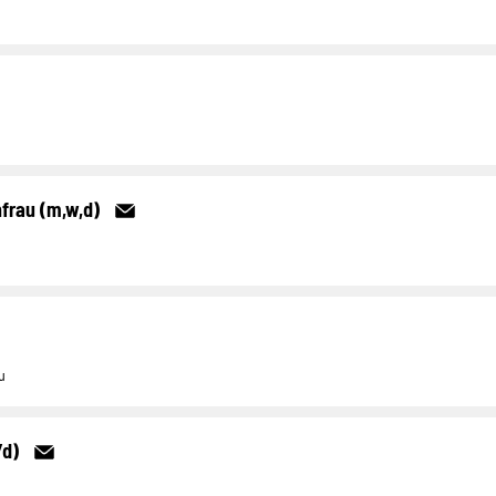
frau (m,w,d)
u
/d)