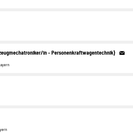
rzeugmechatroniker/in - Personenkraftwagentechnik}
Bayern
yern