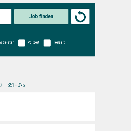
Job finden
stleister
Vollzeit
Teilzeit
0
351 - 375