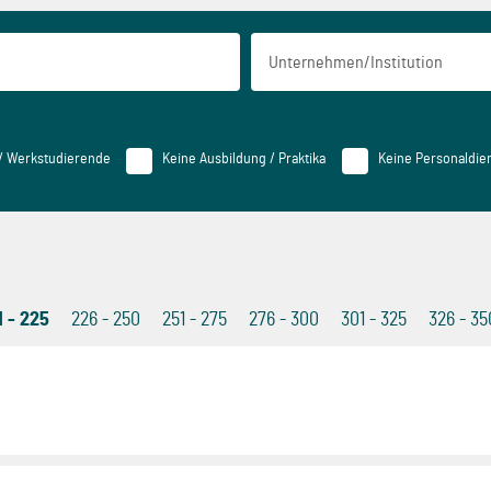
 / Werkstudierende
Keine Ausbildung / Praktika
Keine Personaldien
1 - 225
226 - 250
251 - 275
276 - 300
301 - 325
326 - 35