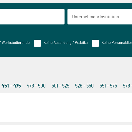
 / Werkstudierende
Keine Ausbildung / Praktika
Keine Personaldien
451 - 475
476 - 500
501 - 525
526 - 550
551 - 575
576 