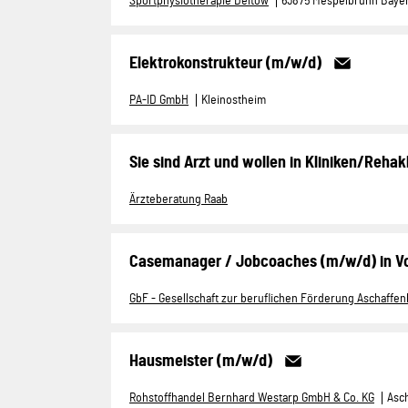
Sportphysiotherapie Deltow
63875 Mespelbrunn Baye
Elektrokonstrukteur (m/w/d)
PA-ID GmbH
Kleinostheim
Sie sind Arzt und wollen in Kliniken/Rehakl
Ärzteberatung Raab
Casemanager / Jobcoaches (m/w/d) in Voll
GbF - Gesellschaft zur beruflichen Förderung Aschaff
Hausmeister (m/w/d)
Rohstoffhandel Bernhard Westarp GmbH & Co. KG
Asc