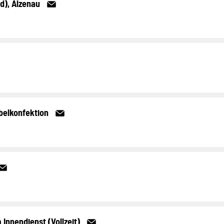
d), Alzenau
belkonfektion
nnendienst (Vollzeit)