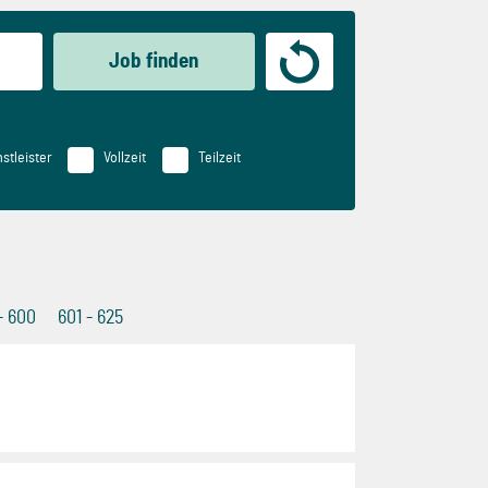
Job finden
stleister
Vollzeit
Teilzeit
- 600
601 - 625